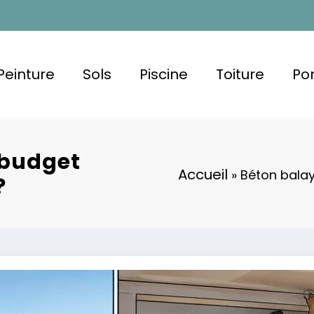
Peinture
Sols
Piscine
Toiture
Por
 budget
Accueil
»
Béton balay
?