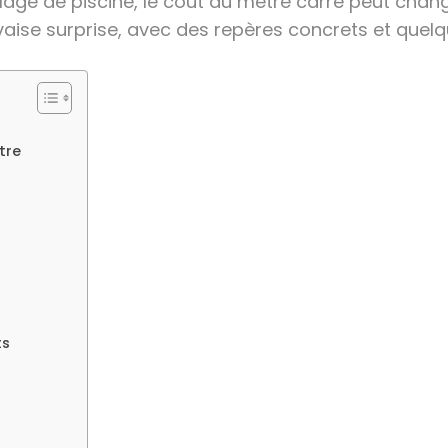
lage de piscine, le coût au mètre carré peut chang
ise surprise, avec des repères concrets et quelque
tre
ts