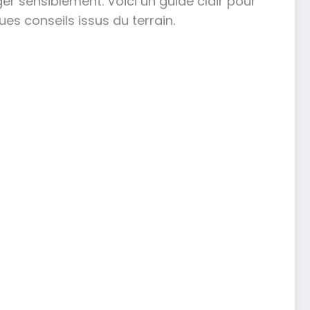
er sensiblement. Voici un guide clair pour
s conseils issus du terrain.